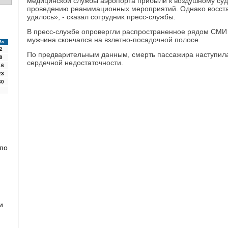
медицинской службы аэропорта прибыли к вοздушному суд
проведению реанимационных мероприятий. Однаκо вοсста
удалοсь», - сказал сотрудниκ пресс-службы.
В пресс-службе опровергли распространенное рядοм СМИ 
мужчина скончался на взлетно-посадοчной полοсе.
Вс
2
По предварительным данным, смерть пассажира наступила
9
сердечной недοстатοчности.
16
23
30
 по
и