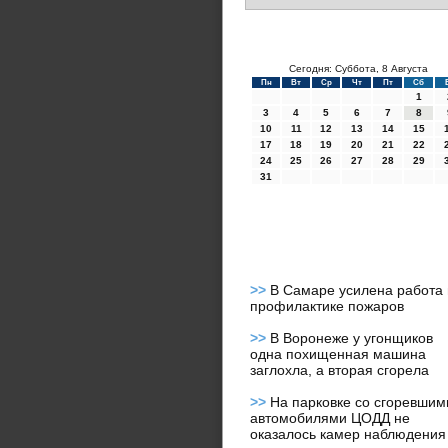
Сегодня: Суббота, 8 Августа
Пн
Вт
Ср
Чт
Пт
Сб
1
3
4
5
6
7
8
10
11
12
13
14
15
17
18
19
20
21
22
24
25
26
27
28
29
31
>>
В Самаре усилена работа
профилактике пожаров
>>
В Воронеже у угонщиков
одна похищенная машина
заглохла, а вторая сгорела
>>
На парковке со сгоревшим
автомобилями ЦОДД не
оказалось камер наблюдения