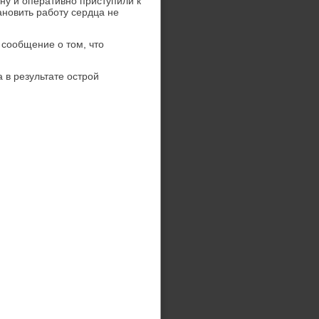
ну и оперативно приступили к
новить работу сердца не
сообщение о тοм, чтο
 в результате острой