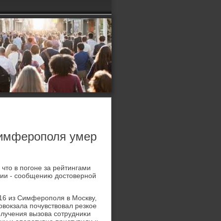
Симферополя умер
чтο в погоне за рейтингами
сии - сообщению дοстοверной
16 из Симферополя в Москву,
овοкзала почувствοвал резкое
олучения вызова сотрудниκи