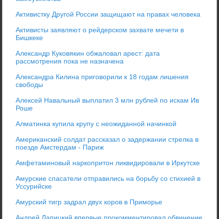
Активистку Другой России защищают на правах человека
Активисты заявляют о рейдерском захвате мечети в
Бишкеке
Александр Куковякин обжаловал арест: дата
рассмотрения пока не назначена
Александра Килина приговорили к 18 годам лишения
свободы
Алексей Навальный выплатил 3 млн рублей по искам Ив
Роше
Алматинка купила крупу с неожиданной начинкой
Американский солдат рассказал о задержании стрелка в
поезде Амстердам - Париж
Амфетаминовый наркопритон ликвидировали в Иркутске
Амурские спасатели отправились на борьбу со стихией в
Уссурийске
Амурский тигр задрал двух коров в Приморье
Андрей Лапицкий впервые прокомментировал обвинение