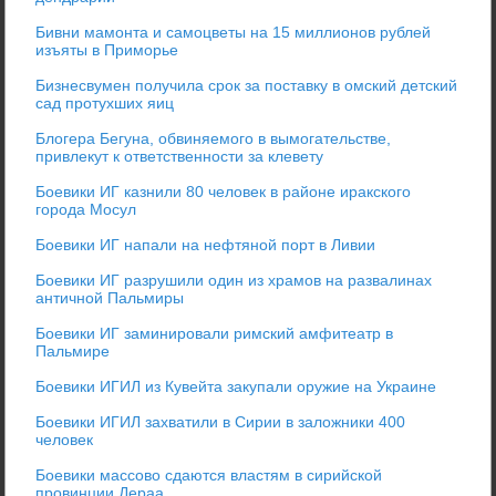
Бивни мамонта и самоцветы на 15 миллионов рублей
изъяты в Приморье
Бизнесвумен получила срок за поставку в омский детский
сад протухших яиц
Блогера Бегуна, обвиняемого в вымогательстве,
привлекут к ответственности за клевету
Боевики ИГ казнили 80 человек в районе иракского
города Мосул
Боевики ИГ напали на нефтяной порт в Ливии
Боевики ИГ разрушили один из храмов на развалинах
античной Пальмиры
Боевики ИГ заминировали римский амфитеатр в
Пальмире
Боевики ИГИЛ из Кувейта закупали оружие на Украине
Боевики ИГИЛ захватили в Сирии в заложники 400
человек
Боевики массово сдаются властям в сирийской
провинции Дераа