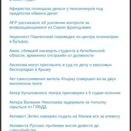
Аферистка похищала деньги у пенсионеров под
предлогом обмена денег
AFP рассказало об усилении контроля за
возвращающимися из Сирии французами
Акционист Павленский переведен из центра психиатрии
в Бутырку
Аким, сбивший насмерть студента в Актюбинской
области, временно отстранён от должности
Аксенова могут пригласить в суд по делу о массовых
беспорядках в Крыму
Акт самосожжения житель Атырау совершил из-за двух
миллионов тенге
Актер Купаловского театра приговорен к 5 годам колонии
Актера Валерия Николаева задержали за попытку
скрыться от ГИБДД
Активист Энтео намерен подать на Манеж иск за клевету
Активиста Русских пробежек могли довести до
самоубийства