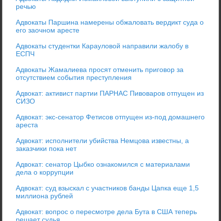
речью
Адвокаты Паршина намерены обжаловать вердикт суда о
его заочном аресте
Адвокаты студентки Карауловой направили жалобу в
ЕСПЧ
Адвокаты Жамалиева просят отменить приговор за
отсутствием события преступления
Адвокат: активист партии ПАРНАС Пивоваров отпущен из
СИЗО
Адвокат: экс-сенатор Фетисов отпущен из-под домашнего
ареста
Адвокат: исполнители убийства Немцова известны, а
заказчики пока нет
Адвокат: сенатор Цыбко ознакомился с материалами
дела о коррупции
Адвокат: суд взыскал с участников банды Цапка еще 1,5
миллиона рублей
Адвокат: вопрос о пересмотре дела Бута в США теперь
решает судья