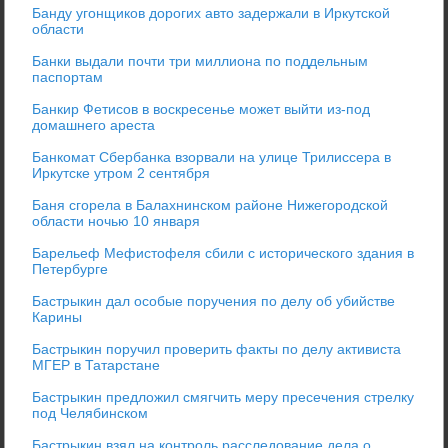
Банду угонщиков дорогих авто задержали в Иркутской
области
Банки выдали почти три миллиона по поддельным
паспортам
Банкир Фетисов в воскресенье может выйти из-под
домашнего ареста
Банкомат Сбербанка взорвали на улице Трилиссера в
Иркутске утром 2 сентября
Баня сгорела в Балахнинском районе Нижегородской
области ночью 10 января
Барельеф Мефистофеля сбили с исторического здания в
Петербурге
Бастрыкин дал особые поручения по делу об убийстве
Карины
Бастрыкин поручил проверить факты по делу активиста
МГЕР в Татарстане
Бастрыкин предложил смягчить меру пресечения стрелку
под Челябинском
Бастрыкин взял на контроль расследование дела о