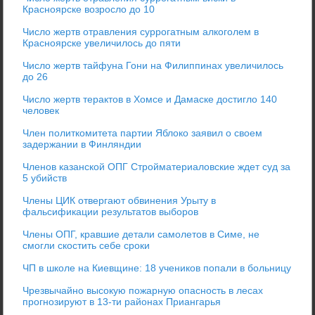
Красноярске возросло до 10
Число жертв отравления суррогатным алкоголем в
Красноярске увеличилось до пяти
Число жертв тайфуна Гони на Филиппинах увеличилось
до 26
Число жертв терактов в Хомсе и Дамаске достигло 140
человек
Член политкомитета партии Яблоко заявил о своем
задержании в Финляндии
Членов казанской ОПГ Стройматериаловские ждет суд за
5 убийств
Члены ЦИК отвергают обвинения Урыту в
фальсификации результатов выборов
Члены ОПГ, кравшие детали самолетов в Симе, не
смогли скостить себе сроки
ЧП в школе на Киевщине: 18 учеников попали в больницу
Чрезвычайно высокую пожарную опасность в лесах
прогнозируют в 13-ти районах Приангарья