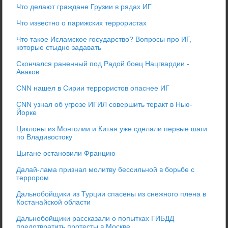
Что делают граждане Грузии в рядах ИГ
Что известно о парижских террористах
Что такое Исламское государство? Вопросы про ИГ,
которые стыдно задавать
Cкончался раненный под Радой боец Нацгвардии -
Аваков
CNN нашел в Сирии террористов опаснее ИГ
CNN узнал об угрозе ИГИЛ совершить теракт в Нью-
Йорке
Циклоны из Монголии и Китая уже сделали первые шаги
по Владивостоку
Цыгане остановили Францию
Далай-лама признал молитву бессильной в борьбе с
террором
Дальнобойщики из Турции спасены из снежного плена в
Костанайской области
Дальнобойщики рассказали о попытках ГИБДД
предотвратить протесты в Москве