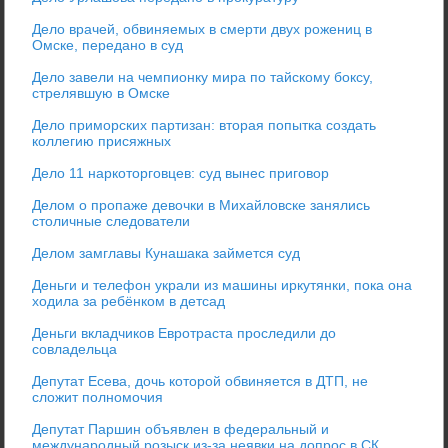
Дело врачей, обвиняемых в смерти двух рожениц в
Омске, передано в суд
Дело завели на чемпионку мира по тайскому боксу,
стрелявшую в Омске
Дело приморских партизан: вторая попытка создать
коллегию присяжных
Дело 11 наркоторговцев: суд вынес приговор
Делом о пропаже девочки в Михайловске занялись
столичные следователи
Делом замглавы Кунашака займется суд
Деньги и телефон украли из машины иркутянки, пока она
ходила за ребёнком в детсад
Деньги вкладчиков Евротраста проследили до
совладельца
Депутат Есева, дочь которой обвиняется в ДТП, не
сложит полномочия
Депутат Паршин объявлен в федеральный и
международный розыск из-за неявки на допрос в СК