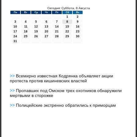
Сегодня: Суббота, 8 Августа
Пн
Вт
Ср
Чт
Пт
Сб
Вс
1
2
3
4
5
6
7
8
9
10
11
12
13
14
15
16
17
18
19
20
21
22
23
24
25
26
27
28
29
30
31
>>
Всемирно известная Кодрянка объявляет акции
протеста против кишиневских властей
>>
Пропавших под Омском трех охотников обнаружили
мертвыми в сторожке
>>
Полицейские экстренно обратились к приморцам