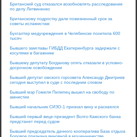
Британский суд отказался возобновлять расследование
по делу Литвиненко
Британскому подростку дали пожизненный срок за
советы исламистам
Бухгалтер медучреждения в Челябинске похитила 600
тысяч
Бывшего замглавы ГИБДД Екатеринбурга задержали с
косулями в багажнике
Бывшему депутату Богданову опять отказали в условно-
досрочном освобождении
Бывший депутат омского горсовета Александр Дмитриев
сегодня выступил в суде с последним словом
Бывший мэр Гомеля Пилипец вышел на свободу по
амнистии
Бывший начальник СИЗО-1 признал вину и раскаялся
Бывший первый вице-президент Волго-Камского банка
предстанет перед судом
Бывший председатель дачного кооператива База отдыха
Боровое признана виновной в мошенничестве