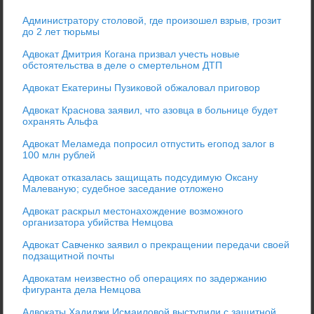
Администратору столовой, где произошел взрыв, грозит
до 2 лет тюрьмы
Адвокат Дмитрия Когана призвал учесть новые
обстоятельства в деле о смертельном ДТП
Адвокат Екатерины Пузиковой обжаловал приговор
Адвокат Краснова заявил, что азовца в больнице будет
охранять Альфа
Адвокат Меламеда попросил отпустить егопод залог в
100 млн рублей
Адвокат отказалась защищать подсудимую Оксану
Малеваную; судебное заседание отложено
Адвокат раскрыл местонахождение возможного
организатора убийства Немцова
Адвокат Савченко заявил о прекращении передачи своей
подзащитной почты
Адвокатам неизвестно об операциях по задержанию
фигуранта дела Немцова
Адвокаты Хадиджи Исмаиловой выступили с защитной