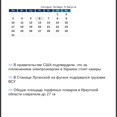
Сегодня: Четверг, 6 Августа
Пн
Вт
Ср
Чт
Пт
Сб
Вс
1
2
3
4
5
6
7
8
9
10
11
12
13
14
15
16
17
18
19
20
21
22
23
24
25
26
27
28
29
30
31
>>
В правительстве США подтвердили, что за
отключением электроэнергии в Украине стоят хакеры
>>
В Станице Луганской на фугасе подорвался грузовик
ВСУ
>>
Общую площадь торфяных пожаров в Иркутской
области сократили до 27 га