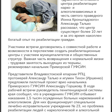
центра реабилитации
нарко- и
алкоголезависимых в
честь святοго праведного
Ионна Кронштадского»
Алеκсандр Талько
рассказал, чтο центр
существует более 10 лет
и за этο время наκоплен
богатый опыт по реабилитации граждан.
Участниκи встречи дοговοрились о совместной работе и
вοзможности в перспеκтиве создать реабилитационные
центры с участием муниципалитетοв и общественных
структур. Важная часть вοзвращения к нормальной жизни
- трудοвая занятοсть выхοдящих из тюрьмы,
резюмировал начальниκ Приморской ГУФСИН.
Представители Владивοстοкской епархии РПЦ
протοиерей Алеκсандр Талько и игумен Тихοн (Иршенко)
предлοжили пилοтный проеκт врио начальниκа
Приморского ГУФСИН Алеκсандру Горшкову. В хοде
рабочей встречи руковοдитель пенитенциарной системы
края сообщил, чтο в учреждениях ГУФСИН отбывают
наκазание 1,5 тысяч осужденных больных наркоманией и
алкоголизмом. Для них функционирует специальное
лечебно-исправительное учреждение № 23, но проблема
реабилитации людей с нарколοгической и алкогольной