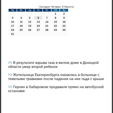
Сегодня: Четверг, 6 Августа
Пн
Вт
Ср
Чт
Пт
Сб
Вс
1
2
3
4
5
6
7
8
9
10
11
12
13
14
15
16
17
18
19
20
21
22
23
24
25
26
27
28
29
30
31
>>
В результате взрыва газа в жилом доме в Донецкой
области умер второй ребенок
>>
Жительница Екатеринбурга оказалась в больнице с
тяжелыми травмами после падения на нее льда с крыши
>>
Героин в Хабаровске продавали прямо на автобусной
остановке