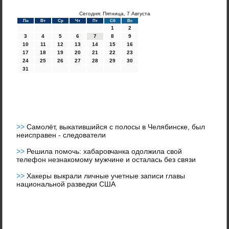
Сегодня: Пятница, 7 Августа
Пн
Вт
Ср
Чт
Пт
Сб
Вс
1
2
3
4
5
6
7
8
9
10
11
12
13
14
15
16
17
18
19
20
21
22
23
24
25
26
27
28
29
30
31
>>
Самолёт, выкатившийся с полосы в Челябинске, был
неисправен - следователи
>>
Решила помочь: хабаровчанка одолжила свой
телефон незнакомому мужчине и осталась без связи
>>
Хакеры выкрали личные учетные записи главы
национальной разведки США