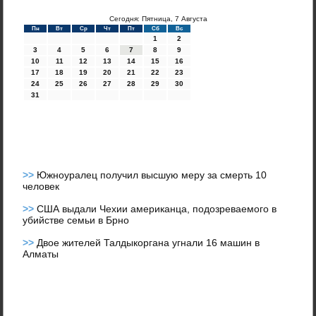
Сегодня: Пятница, 7 Августа
Пн
Вт
Ср
Чт
Пт
Сб
Вс
1
2
3
4
5
6
7
8
9
10
11
12
13
14
15
16
17
18
19
20
21
22
23
24
25
26
27
28
29
30
31
>>
Южноуралец получил высшую меру за смерть 10
человек
>>
США выдали Чехии американца, подозреваемого в
убийстве семьи в Брно
>>
Двое жителей Талдыкоргана угнали 16 машин в
Алматы