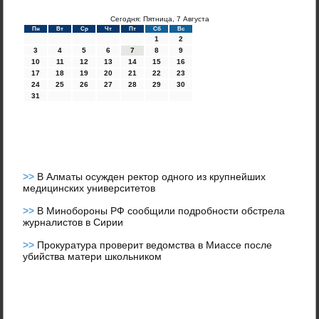
Сегодня: Пятница, 7 Августа
Пн
Вт
Ср
Чт
Пт
Сб
Вс
1
2
3
4
5
6
7
8
9
10
11
12
13
14
15
16
17
18
19
20
21
22
23
24
25
26
27
28
29
30
31
>>
В Алматы осужден ректор одного из крупнейших
медицинских университетов
>>
В Минобороны РФ сообщили подробности обстрела
журналистов в Сирии
>>
Прокуратура проверит ведомства в Миассе после
убийства матери школьником