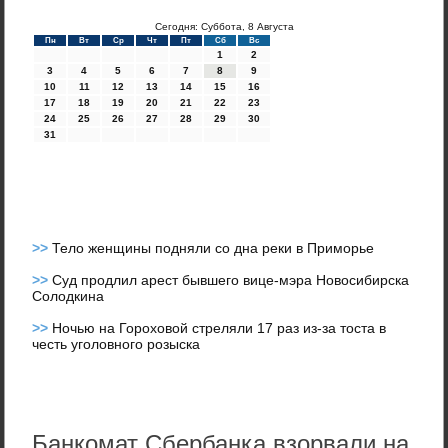
Сегодня: Суббота, 8 Августа
Пн
Вт
Ср
Чт
Пт
Сб
Вс
1
2
3
4
5
6
7
8
9
10
11
12
13
14
15
16
17
18
19
20
21
22
23
24
25
26
27
28
29
30
31
>>
Тело женщины подняли со дна реки в Приморье
>>
Суд продлил арест бывшего вице-мэра Новосибирска
Солодкина
>>
Ночью на Гороховой стреляли 17 раз из-за тоста в
честь уголовного розыска
Банкомат Сбербанка взорвали на