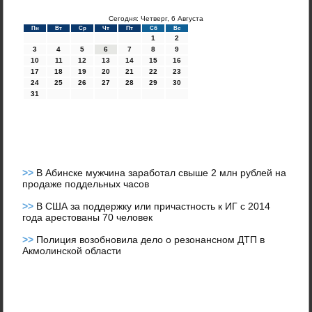
Сегодня: Четверг, 6 Августа
Пн
Вт
Ср
Чт
Пт
Сб
Вс
1
2
3
4
5
6
7
8
9
10
11
12
13
14
15
16
17
18
19
20
21
22
23
24
25
26
27
28
29
30
31
>>
В Абинске мужчина заработал свыше 2 млн рублей на
продаже поддельных часов
>>
В США за поддержку или причастность к ИГ с 2014
года арестованы 70 человек
>>
Полиция возобновила дело о резонансном ДТП в
Акмолинской области