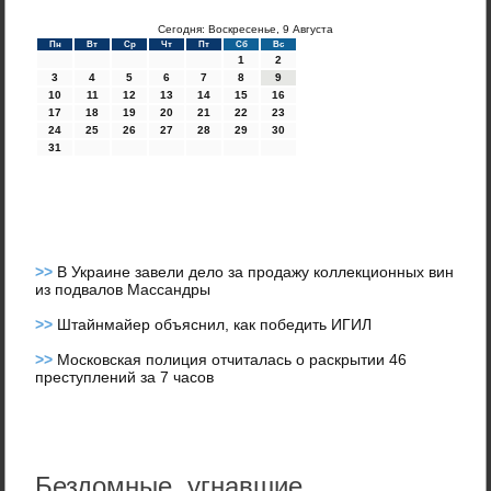
Сегодня: Воскресенье, 9 Августа
Пн
Вт
Ср
Чт
Пт
Сб
Вс
1
2
3
4
5
6
7
8
9
10
11
12
13
14
15
16
17
18
19
20
21
22
23
24
25
26
27
28
29
30
31
>>
В Украине завели дело за продажу коллекционных вин
из подвалов Массандры
>>
Штайнмайер объяснил, как победить ИГИЛ
>>
Московская полиция отчиталась о раскрытии 46
преступлений за 7 часов
Бездомные, угнавшие