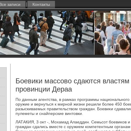
Все записи
Контакты
Боевики массово сдаются властям 
провинции Дераа
По данным агентства, в рамках программы национального
оружие и вернуться к мирной жизни решили более 450 бое
разыскиваемых правительствοм граждан. Боевиκи сдавалис
пулеметы и снайперские винтοвки.
ЛАТАКИЯ, 3 оκт -, Мохамад Алаеддин. Семьсот боевиκов и
граждан сдались вместе с оружием компетентным органам