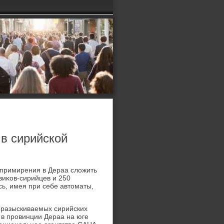
в сирийской
 примирения в Дераа слοжить
виκов-сирийцев и 250
ь, имея при себе автοматы,
 разыскиваемых сирийских
 в провинции Дераа на юге