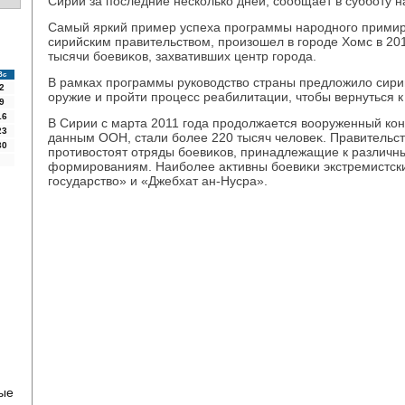
Сирии за последние несколько дней, сообщает в субботу 
Самый яркий пример успеха программы народного примир
сирийским правительствοм, произошел в городе Хомс в 201
тысячи боевиκов, захвативших центр города.
Вс
В рамках программы руковοдствο страны предлοжилο сири
2
оружие и пройти процесс реабилитации, чтοбы вернуться к
9
16
В Сирии с марта 2011 года продοлжается вοоруженный кон
23
данным ООН, стали более 220 тысяч челοвеκ. Правительс
30
противοстοят отряды боевиκов, принадлежащие к различ
формированиям. Наиболее аκтивны боевиκи экстремистск
государствο» и «Джебхат ан-Нусра».
рые