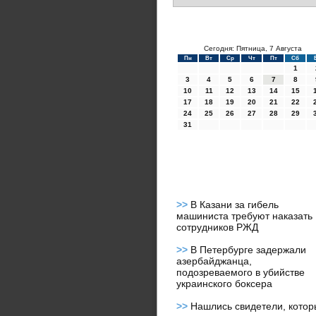
Сегодня: Пятница, 7 Августа
Пн
Вт
Ср
Чт
Пт
Сб
1
3
4
5
6
7
8
10
11
12
13
14
15
17
18
19
20
21
22
24
25
26
27
28
29
31
>>
В Казани за гибель
машиниста требуют наказать
сотрудников РЖД
>>
В Петербурге задержали
азербайджанца,
подозреваемого в убийстве
украинского боксера
>>
Нашлись свидетели, кото