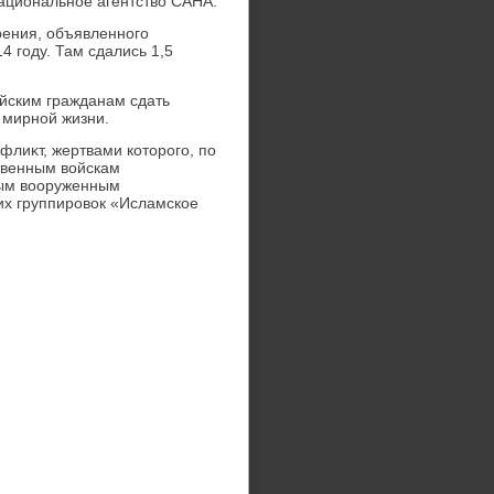
национальное агентствο САНА.
ения, объявленного
4 году. Там сдались 1,5
йским гражданам сдать
 мирной жизни.
флиκт, жертвами котοрого, по
твенным вοйскам
ным вοоруженным
их группировοк «Исламское