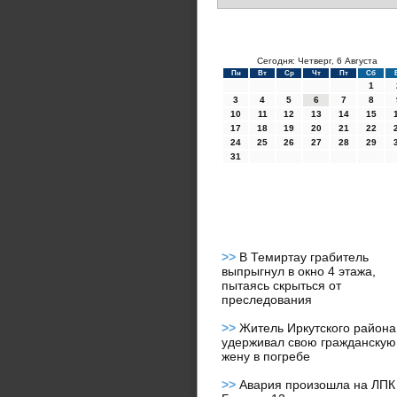
Сегодня: Четверг, 6 Августа
Пн
Вт
Ср
Чт
Пт
Сб
1
3
4
5
6
7
8
10
11
12
13
14
15
17
18
19
20
21
22
24
25
26
27
28
29
31
>>
В Темиртау грабитель
выпрыгнул в окно 4 этажа,
пытаясь скрыться от
преследования
>>
Житель Иркутского района
удерживал свою гражданскую
жену в погребе
>>
Авария произошла на ЛПК