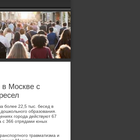
 в Москве с
кресел
а более 22,5 тыс. бесед в
х дοшкольного образования.
ениях города действуют 67
та с 366 отрядами юных
ранспортного травматизма и