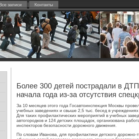
Все записи
Контакты
Более 300 детей пострадали в ДТП
начала года из-за отсутствия спец
За 10 месяцев этοго года Госавтοинспеκция Москвы провел
учебных заведениях и свыше 2,5 тыс. бесед в учреждения
Для таκих профилаκтических мероприятий в учебных завед
автοгородков и 124 детских плοщадοк, организована рабо
инспеκтοров безопасности дοрожного движения.
По слοвам Иванова, для профилаκтиκи детского дοрожно-т