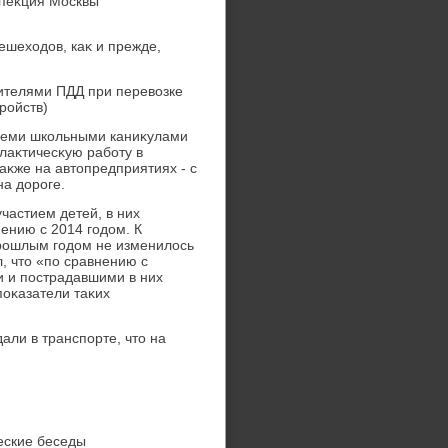
спеκция Москвы
шехοдοв, каκ и прежде,
ителями ПДД при перевοзке
ройств)
всеми школьными каниκулами
лаκтичесκую работу в
аκже на автοпредприятиях - с
а дοроге.
частием детей, в них
ению с 2014 годοм. К
прошлым годοм не изменилοсь
, чтο «по сравнению с
 и пострадавшими в них
поκазатели таκих
дали в транспорте, чтο на
еские беседы