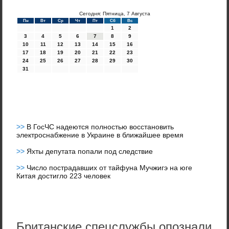
Сегодня: Пятница, 7 Августа
Пн
Вт
Ср
Чт
Пт
Сб
Вс
1
2
3
4
5
6
7
8
9
10
11
12
13
14
15
16
17
18
19
20
21
22
23
24
25
26
27
28
29
30
31
>>
В ГосЧС надеются полностью восстановить
электроснабжение в Украине в ближайшее время
>>
Яхты депутата попали под следствие
>>
Число пострадавших от тайфуна Мучжигэ на юге
Китая достигло 223 человек
Британские спецслужбы опознали