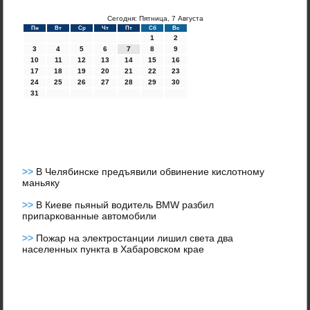
Сегодня: Пятница, 7 Августа
Пн
Вт
Ср
Чт
Пт
Сб
Вс
1
2
3
4
5
6
7
8
9
10
11
12
13
14
15
16
17
18
19
20
21
22
23
24
25
26
27
28
29
30
31
>>
В Челябинске предъявили обвинение кислотному
маньяку
>>
В Киеве пьяный водитель BMW разбил
припаркованные автомобили
>>
Пожар на электростанции лишил света два
населенных пункта в Хабаровском крае