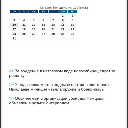
Сегодня: Понедельник, 10 Августа
Пн
Вт
Ср
Чт
Пт
Сб
Вс
1
2
3
4
5
6
7
8
9
10
11
12
13
14
15
16
17
18
19
20
21
22
23
24
25
26
27
28
29
30
31
>>
За вождение в нетрезвом виде новосибирец сядет за
решетку
>>
У подозреваемого в подрыве центра волонтеров в
Николаеве милиция изъяла оружие и боеприпасы
>>
Обвиняемый в организации убийства Немцова
объявлен в розыск Интерполом