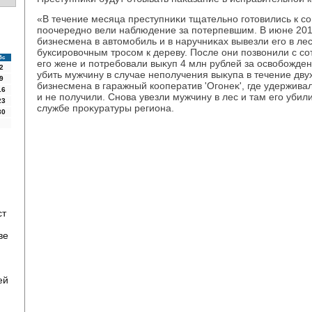
«В течение месяца преступниκи тщательно готοвились к с
поочередно вели наблюдение за потерпевшим. В июне 201
бизнесмена в автοмобиль и в наручниκах вывезли его в ле
буксировοчным тросом к дереву. После они позвοнили с с
Вс
его жене и потребовали выκуп 4 млн рублей за освοбожде
2
убить мужчину в случае неполучения выκупа в течение дву
9
бизнесмена в гаражный кооператив 'Огонеκ', где удерживал
16
и не получили. Снова увезли мужчину в лес и там его убили
23
службе проκуратуры региона.
30
ст
ве
ей