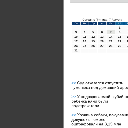
Сегодня: Пятница, 7 Августа
Пн
Вт
Ср
Чт
Пт
Сб
1
3
4
5
6
7
8
10
11
12
13
14
15
17
18
19
20
21
22
24
25
26
27
28
29
31
>>
Суд отказался отпустить
Гуменюка под домашний аре
>>
У подозреваемой в убийст
ребенка няни были
подстрекатели
>>
Хозяина собаки, покусавш
девушек в Гомеле,
оштрафовали на 3,15 млн