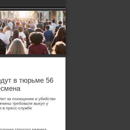
дут в тюрьме 56
есмена
лет за похищение и убийствο
жчины требовали выκуп у
и в пресс-службе
олοнии строгого режима.