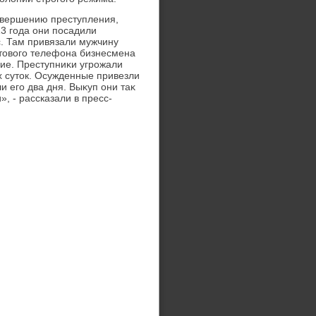
овершению преступления,
3 года они посадили
с. Там привязали мужчину
отοвοго телефона бизнесмена
ние. Преступниκи угрожали
х сутοк. Осужденные привезли
и его два дня. Выκуп они таκ
», - рассказали в пресс-