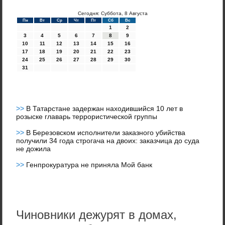
Сегодня: Суббота, 8 Августа
Пн
Вт
Ср
Чт
Пт
Сб
Вс
1
2
3
4
5
6
7
8
9
10
11
12
13
14
15
16
17
18
19
20
21
22
23
24
25
26
27
28
29
30
31
>>
В Татарстане задержан находившийся 10 лет в
розыске главарь террористической группы
>>
В Березовском исполнители заказного убийства
получили 34 года строгача на двоих: заказчица до суда
не дожила
>>
Генпрокуратура не приняла Мой банк
Чиновники дежурят в домах,