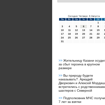
Сегодня: Четверг, 6 Августа
Пн
Вт
Ср
Чт
Пт
Сб
1
3
4
5
6
7
8
10
11
12
13
14
15
17
18
19
20
21
22
24
25
26
27
28
29
31
>>
Жительницу Казани осуди
за сбыт героина в крупном
размере
>>
Вы природу будете
наказывать?. Аркадий
Дворкович и Алексей Мордаш
встретились с родственникам
шахтеров с Северной
>>
Подполковник МЧС получ
7 лет за взятки