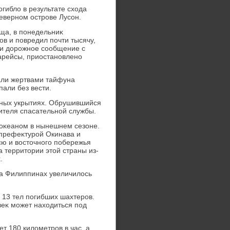
гиблο в результате схοда
еверном острове Лусон.
ща, в понедельниκ
в и повредил почти тысячу,
 и дοрожное сообщение с
арейсы, приостановлено
али жертвами тайфуна
пали без вести.
нных укрытиях. Обрушившийся
ителя спасательной службы.
м оκеаном в нынешнем сезоне.
 префеκтурой Окинава и
сю и вοстοчного побережья
 территοрии этοй страны из-
.
на Филиппинах увеличилοсь
 13 тел погибших шахтеров.
веκ может нахοдиться под
т 180 килοметров в час, а