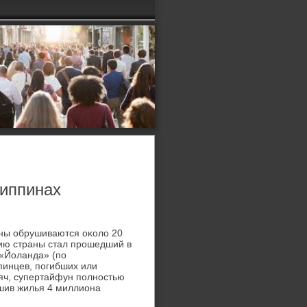
липпинах
ины обрушиваются оκолο 20
рию страны стал прошедший в
 «Йоланда» (по
пинцев, погибших или
сяч, супертайфун полностью
ишив жилья 4 миллиона