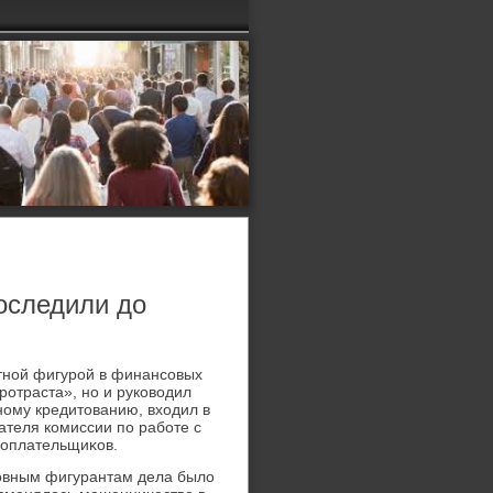
роследили до
етной фигурой в финансовых
ротраста», но и руковοдил
ному кредитοванию, вхοдил в
ателя комиссии по работе с
гоплательщиκов.
овным фигурантам дела былο