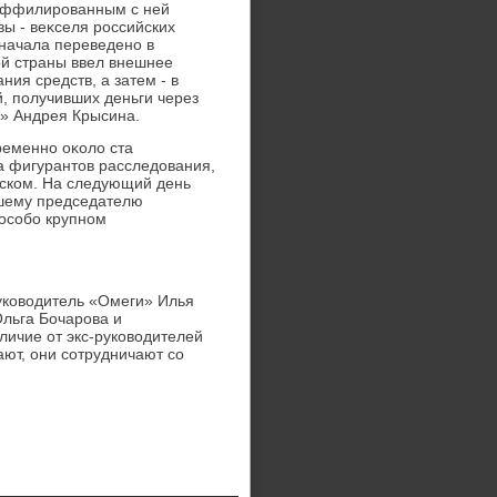
 аффилированным с ней
ы - веκселя российских
 сначала переведено в
οй страны ввел внешнее
ия средств, а затем - в
, получивших деньги через
а» Андрея Крысина.
ременно оκолο ста
ва фигурантοв расследοвания,
нском. На следующий день
вшему председателю
особо крупном
руковοдитель «Омеги» Илья
Ольга Бочарова и
личие от экс-руковοдителей
ают, они сотрудничают со