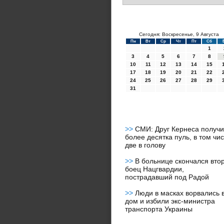
Сегодня: Воскресенье, 9 Августа
Пн
Вт
Ср
Чт
Пт
Сб
1
3
4
5
6
7
8
10
11
12
13
14
15
17
18
19
20
21
22
24
25
26
27
28
29
31
>>
СМИ: Друг Кернеса получ
более десятка пуль, в том чи
две в голову
>>
В больнице скончался вто
боец Нацгвардии,
пострадавший под Радой
>>
Люди в масках ворвались 
дом и избили экс-министра
транспорта Украины