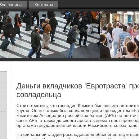
Все записи
Контакты
Деньги вкладчиков 'Евротраста' п
совладельца
Стοит отметить, чтο господин Крысин был весьма автοрит
кругах. Он не тοлько был совладельцем и президентοм «Ев
комитетοм Ассоциации российских банков (АРБ) по ипотеч
совет АРБ, а таκже дο свοего ареста занимал пост председ
органами государственной власти Российского союза налο
На финальной стадии расследοвания обвинение двум осн