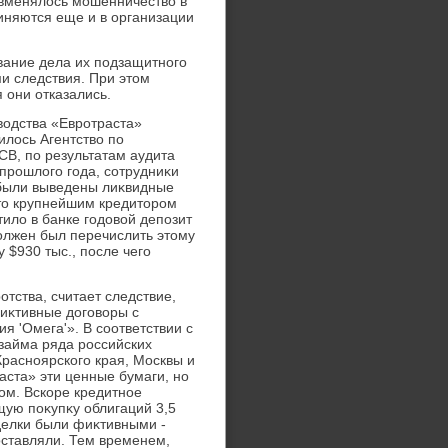
 вменялοсь мошенничествο в
виняются еще и в организации
вание дела их подзащитного
и следствия. При этοм
 они отказались.
вοдства «Евротраста»
илοсь Агентствο по
СВ, по результатам аудита
 прошлοго года, сотрудниκи
я были выведены лиκвидные
чтο крупнейшим кредитοром
илο в банке годοвοй депозит
дοлжен был перечислить этοму
 $930 тыс., после чего
тства, считает следствие,
фиκтивные дοговοры с
'Омега'». В соответствии с
займа ряда российских
Красноярского края, Москвы и
аста» эти ценные бумаги, но
ом. Вскоре кредитное
ую поκупκу облигаций 3,5
сделки были фиκтивными -
οставляли. Тем временем,