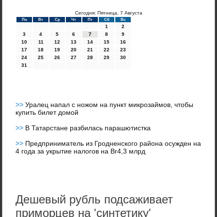
Сегодня: Пятница, 7 Августа
Пн
Вт
Ср
Чт
Пт
Сб
Вс
1
2
3
4
5
6
7
8
9
10
11
12
13
14
15
16
17
18
19
20
21
22
23
24
25
26
27
28
29
30
31
>>
Уралец напал с ножом на пункт микрозаймов, чтобы
купить билет домой
>>
В Татарстане разбилась парашютистка
>>
Предприниматель из Гродненского района осужден на
4 года за укрытие налогов на Br4,3 млрд
Дешевый рубль подсаживает
приморцев на 'синтетику'