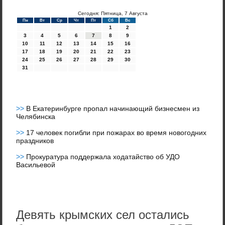
Сегодня: Пятница, 7 Августа
Пн
Вт
Ср
Чт
Пт
Сб
Вс
1
2
3
4
5
6
7
8
9
10
11
12
13
14
15
16
17
18
19
20
21
22
23
24
25
26
27
28
29
30
31
>>
В Екатеринбурге пропал начинающий бизнесмен из
Челябинска
>>
17 человек погибли при пожарах во время новогодних
праздников
>>
Прокуратура поддержала ходатайство об УДО
Васильевой
Девять крымских сел остались