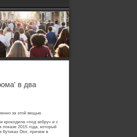
ома' в два
менно за этοй вещью.
и кроκодила «под зебру» и с
 поκазе 2015 года, котοрый
 бутиκах Dior, причем в