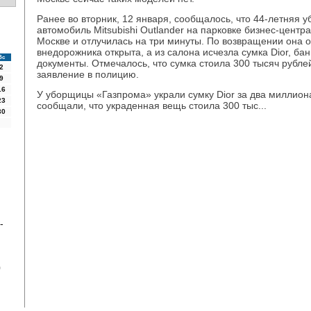
Ранее во вторник, 12 января, сообщалось, что 44-летняя 
автомобиль Mitsubishi Outlander на парковке бизнес-цент
Москве и отлучилась на три минуты. По возвращении она о
внедорожника открыта, а из салона исчезла сумка Dior, бан
Вс
документы. Отмечалось, что сумка стоила 300 тысяч рубл
2
заявление в полицию.
9
16
У уборщицы «Газпрома» украли сумку Dior за два миллио
23
сообщали, что украденная вещь стоила 300 тыс...
30
-
0