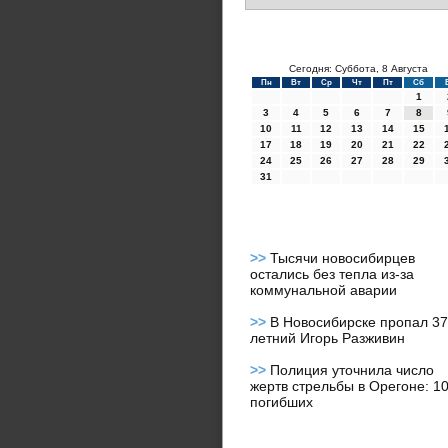
Сегодня: Суббота, 8 Августа
Пн
Вт
Ср
Чт
Пт
Сб
1
3
4
5
6
7
8
10
11
12
13
14
15
17
18
19
20
21
22
24
25
26
27
28
29
31
>>
Тысячи новосибирцев
остались без тепла из-за
коммунальной аварии
>>
В Новосибирске пропал 37
летний Игорь Разживин
>>
Полиция уточнила число
жертв стрельбы в Орегоне: 1
погибших