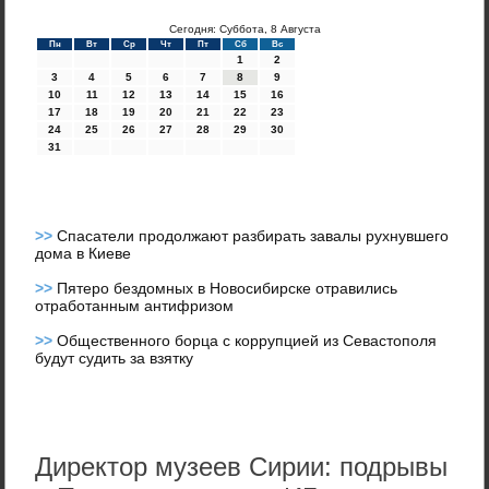
Сегодня: Суббота, 8 Августа
Пн
Вт
Ср
Чт
Пт
Сб
Вс
1
2
3
4
5
6
7
8
9
10
11
12
13
14
15
16
17
18
19
20
21
22
23
24
25
26
27
28
29
30
31
>>
Спасатели продолжают разбирать завалы рухнувшего
дома в Киеве
>>
Пятеро бездомных в Новосибирске отравились
отработанным антифризом
>>
Общественного борца с коррупцией из Севастополя
будут судить за взятку
Директор музеев Сирии: подрывы