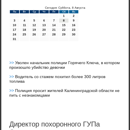
Сегодня: Суббота, 8 Августа
Пн
Вт
Ср
Чт
Пт
Сб
Вс
1
2
3
4
5
6
7
8
9
10
11
12
13
14
15
16
17
18
19
20
21
22
23
24
25
26
27
28
29
30
31
>>
Уволен начальник полиции Горячего Ключа, в котором
произошло убийство девочки
>>
Водитель со стажем похитил более 300 литров
топлива
>>
Полиция просит жителей Калининградской области не
пить с незнакомцами
Директор похоронного ГУПа