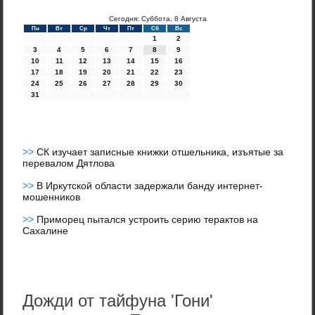
Сегодня: Суббота, 8 Августа
Пн
Вт
Ср
Чт
Пт
Сб
Вс
1
2
3
4
5
6
7
8
9
10
11
12
13
14
15
16
17
18
19
20
21
22
23
24
25
26
27
28
29
30
31
>>
СК изучает записные книжки отшельника, изъятые за
перевалом Дятлова
>>
В Иркутской области задержали банду интернет-
мошенников
>>
Приморец пытался устроить серию терактов на
Сахалине
Дожди от тайфуна 'Гони'