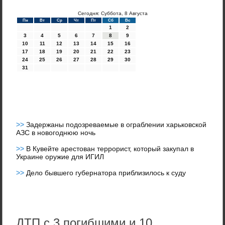
Сегодня: Суббота, 8 Августа
Пн
Вт
Ср
Чт
Пт
Сб
Вс
1
2
3
4
5
6
7
8
9
10
11
12
13
14
15
16
17
18
19
20
21
22
23
24
25
26
27
28
29
30
31
>>
Задержаны подозреваемые в ограблении харьковской
АЗС в новогоднюю ночь
>>
В Кувейте арестован террорист, который закупал в
Украине оружие для ИГИЛ
>>
Дело бывшего губернатора приблизилось к суду
ДТП с 3 погибшими и 10