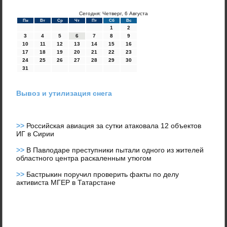
Сегодня: Четверг, 6 Августа
Пн
Вт
Ср
Чт
Пт
Сб
Вс
1
2
3
4
5
6
7
8
9
10
11
12
13
14
15
16
17
18
19
20
21
22
23
24
25
26
27
28
29
30
31
Вывоз и утилизация снега
>>
Российская авиация за сутки атаковала 12 объектов
ИГ в Сирии
>>
В Павлодаре преступники пытали одного из жителей
областного центра раскаленным утюгом
>>
Бастрыкин поручил проверить факты по делу
активиста МГЕР в Татарстане