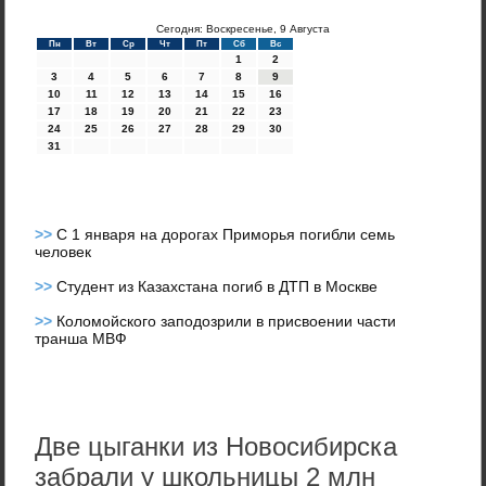
Сегодня: Воскресенье, 9 Августа
Пн
Вт
Ср
Чт
Пт
Сб
Вс
1
2
3
4
5
6
7
8
9
10
11
12
13
14
15
16
17
18
19
20
21
22
23
24
25
26
27
28
29
30
31
>>
С 1 января на дорогах Приморья погибли семь
человек
>>
Студент из Казахстана погиб в ДТП в Москве
>>
Коломойского заподозрили в присвоении части
транша МВФ
Две цыганки из Новосибирска
забрали у школьницы 2 млн