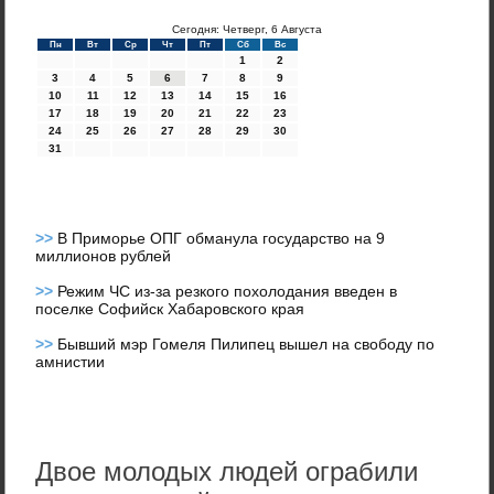
Сегодня: Четверг, 6 Августа
Пн
Вт
Ср
Чт
Пт
Сб
Вс
1
2
3
4
5
6
7
8
9
10
11
12
13
14
15
16
17
18
19
20
21
22
23
24
25
26
27
28
29
30
31
>>
В Приморье ОПГ обманула государство на 9
миллионов рублей
>>
Режим ЧС из-за резкого похолодания введен в
поселке Софийск Хабаровского края
>>
Бывший мэр Гомеля Пилипец вышел на свободу по
амнистии
Двое молодых людей ограбили