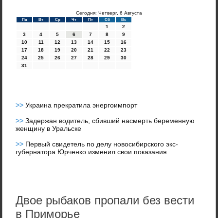
Сегодня: Четверг, 6 Августа
Пн
Вт
Ср
Чт
Пт
Сб
Вс
1
2
3
4
5
6
7
8
9
10
11
12
13
14
15
16
17
18
19
20
21
22
23
24
25
26
27
28
29
30
31
>>
Украина прекратила энергоимпорт
>>
Задержан водитель, сбивший насмерть беременную
женщину в Уральске
>>
Первый свидетель по делу новосибирского экс-
губернатора Юрченко изменил свои показания
Двое рыбаков пропали без вести
в Приморье