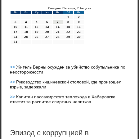
Сегодня: Пятница, 7 Августа
Пн
Вт
Ср
Чт
Пт
Сб
Вс
1
2
3
4
5
6
7
8
9
10
11
12
13
14
15
16
17
18
19
20
21
22
23
24
25
26
27
28
29
30
31
>>
Житель Варны осужден за убийство собутыльника по
неосторожности
>>
Руководство кишиневской столовой, где произошел
взрыв, задержали
>>
Капитан пассажирского теплохода в Хабаровске
ответит за распитие спиртных напитков
Эпизод с коррупцией в