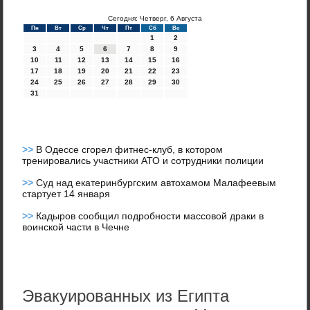
Сегодня: Четверг, 6 Августа
Пн
Вт
Ср
Чт
Пт
Сб
Вс
1
2
3
4
5
6
7
8
9
10
11
12
13
14
15
16
17
18
19
20
21
22
23
24
25
26
27
28
29
30
31
>>
В Одессе сгорел фитнес-клуб, в котором
тренировались участники АТО и сотрудники полиции
>>
Суд над екатеринбургским автохамом Малафеевым
стартует 14 января
>>
Кадыров сообщил подробности массовой драки в
воинской части в Чечне
Эвакуированных из Египта