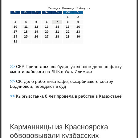
Сегодня: Пятница, 7 Августа
Пн
Вт
Ср
Чт
Пт
Сб
Вс
1
2
3
4
5
6
7
8
9
10
11
12
13
14
15
16
17
18
19
20
21
22
23
24
25
26
27
28
29
30
31
>>
СКР Приангарья возбудил уголовное дело по факту
смерти рабочего на ЛПК в Усть-Илимске
>>
СК: дело работника кафе, оскорбившего сестру
Водяновой, передают в суд
>>
Кыргызстанка 8 лет провела в рабстве в Казахстане
Карманницы из Красноярска
обворовывали кузбасских