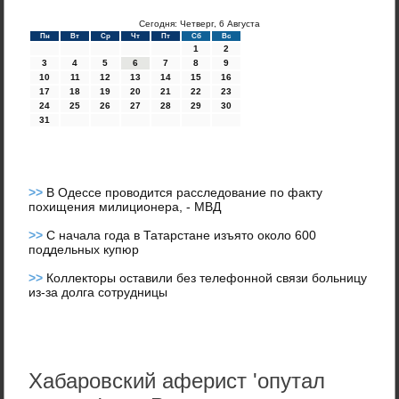
Сегодня: Четверг, 6 Августа
Пн
Вт
Ср
Чт
Пт
Сб
Вс
1
2
3
4
5
6
7
8
9
10
11
12
13
14
15
16
17
18
19
20
21
22
23
24
25
26
27
28
29
30
31
>>
В Одессе проводится расследование по факту
похищения милиционера, - МВД
>>
С начала года в Татарстане изъято около 600
поддельных купюр
>>
Коллекторы оставили без телефонной связи больницу
из-за долга сотрудницы
Хабаровский аферист 'опутал