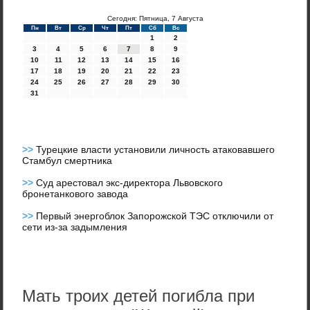
Сегодня: Пятница, 7 Августа
Пн
Вт
Ср
Чт
Пт
Сб
Вс
1
2
3
4
5
6
7
8
9
10
11
12
13
14
15
16
17
18
19
20
21
22
23
24
25
26
27
28
29
30
31
>>
Турецкие власти установили личность атаковавшего
Стамбул смертника
>>
Суд арестовал экс-директора Львовского
бронетанкового завода
>>
Первый энергоблок Запорожской ТЭС отключили от
сети из-за задымления
Мать троих детей погибла при