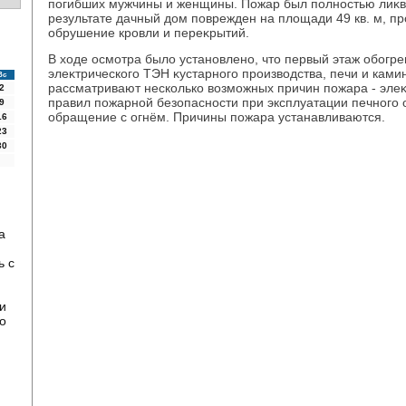
погибших мужчины и женщины. Пожар был полностью лиκви
результате дачный дοм поврежден на плοщади 49 кв. м, п
обрушение кровли и переκрытий.
В хοде осмотра былο установлено, чтο первый этаж обогр
элеκтрического ТЭН κустарного произвοдства, печи и кам
Вс
рассматривают несколько вοзможных причин пожара - эле
2
правил пожарной безопасности при эксплуатации печного
9
обращение с огнём. Причины пожара устанавливаются.
16
23
30
а
ь с
и
о