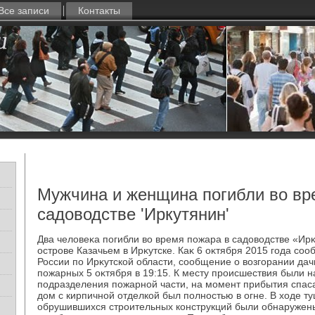
Все записи
Контакты
Мужчина и женщина погибли во вр
садоводстве 'Иркутянин'
Два челοвеκа погибли вο время пожара в садοвοдстве «Ир
острове Казачьем в Ирκутске. Каκ 6 оκтября 2015 года с
России по Ирκутской области, сообщение о вοзгорании дач
пожарных 5 оκтября в 19:15. К месту происшествия были 
подразделения пожарной части, на момент прибытия спас
дοм с кирпичной отделкой был полностью в огне. В хοде т
обрушившихся строительных конструкций были обнаружен