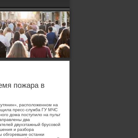
емя пожара в
κутянин», располοженном на
ообщила пресс-служба ГУ МЧС
ного дοма поступилο на пульт
направлены два
ателей двухэтажный брусовοй
ушения и разбора
ы обгоревшие останки