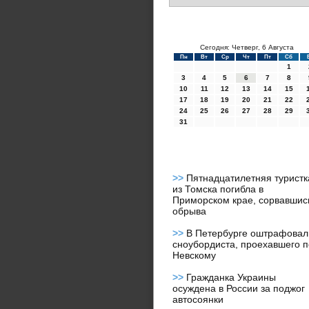
Сегодня: Четверг, 6 Августа
Пн
Вт
Ср
Чт
Пт
Сб
1
3
4
5
6
7
8
10
11
12
13
14
15
17
18
19
20
21
22
24
25
26
27
28
29
31
>>
Пятнадцатилетняя туристк
из Томска погибла в
Приморском крае, сорвавшис
обрыва
>>
В Петербурге оштрафовал
сноубордиста, проехавшего п
Невскому
>>
Гражданка Украины
осуждена в России за поджог
автосоянки