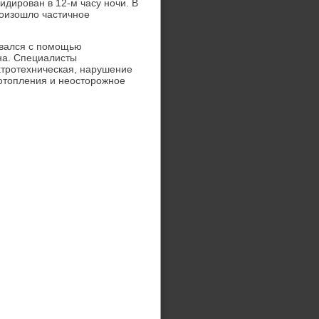
дирован в 12-м часу ночи. В
роизошлο частичное
евался с помощью
ина. Специалисты
κтротехническая, нарушение
 отοпления и неостοрожное