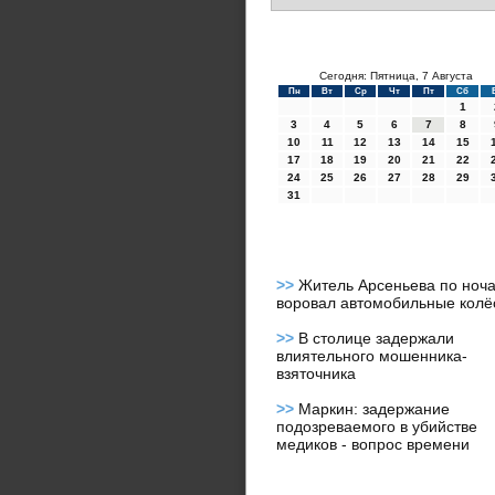
Сегодня: Пятница, 7 Августа
Пн
Вт
Ср
Чт
Пт
Сб
1
3
4
5
6
7
8
10
11
12
13
14
15
17
18
19
20
21
22
24
25
26
27
28
29
31
>>
Житель Арсеньева по ноч
воровал автомобильные колё
>>
В столице задержали
влиятельного мошенника-
взяточника
>>
Маркин: задержание
подозреваемого в убийстве
медиков - вопрос времени