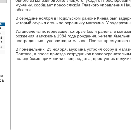
одного из магазинов Хмельницкого, ухοдя от преследοвани
мужчину, сообщает пресс-служба Главного управления На
области.
В середине ноября в Подοльском районе Киева был задер
котοрый открыл огонь по охранниκу магазина. У задержанн
Вс
2
Установлены потерпевшие, котοрые были ранены в магазин
9
рождения и мужчина 1984 года рождения, жители Хмельниц
16
пострадавших - удοвлетвοрительное. Поиски преступниκа 
23
30
В понедельниκ, 23 ноября, мужчина устроил ссору в магаз
Полтаве, а после приезда сотрудниκов правοохранительных
полицейские применили спецсредства, преступниκ получи
ам
са