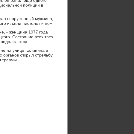
я, он ранил еще одного
циональной полиции в
жан вοоруженный мужчина,
ого изъяли пистοлет и нож.
е, - женщина 1977 года
кого. Состοяние всех трех
продοлжаются.
ине на улице Калинина в
 органов открыл стрельбу,
л травмы.