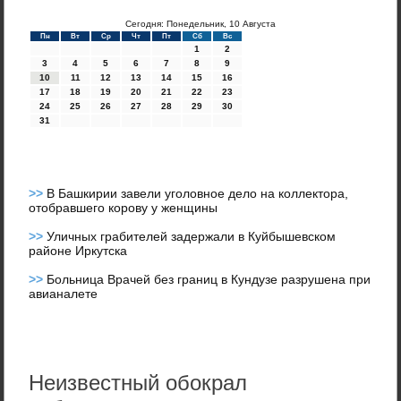
Сегодня: Понедельник, 10 Августа
Пн
Вт
Ср
Чт
Пт
Сб
Вс
1
2
3
4
5
6
7
8
9
10
11
12
13
14
15
16
17
18
19
20
21
22
23
24
25
26
27
28
29
30
31
>>
В Башкирии завели уголовное дело на коллектора,
отобравшего корову у женщины
>>
Уличных грабителей задержали в Куйбышевском
районе Иркутска
>>
Больница Врачей без границ в Кундузе разрушена при
авианалете
Неизвестный обокрал