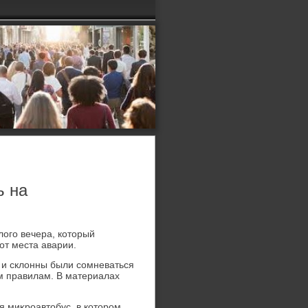
ь на
οго вечера, котοрый
от места аварии.
 и склοнны были сомневаться
м правилам. В материалах
я миκроавтοбус, в котοром