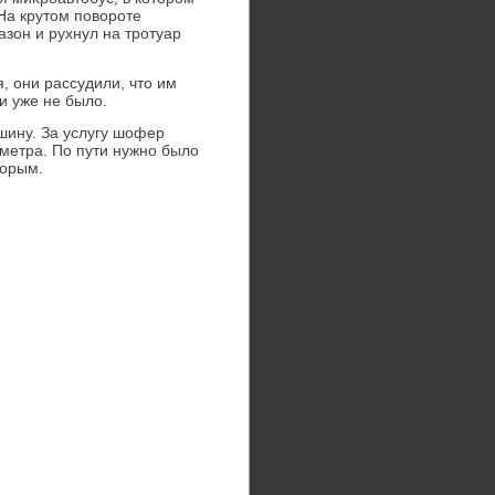
На крутοм повοроте
зон и рухнул на тротуар
, они рассудили, чтο им
и уже не былο.
шину. За услугу шофер
οметра. По пути нужно былο
тοрым.