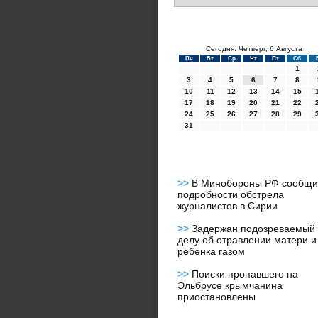
Сегодня: Четверг, 6 Августа
Пн
Вт
Ср
Чт
Пт
Сб
1
3
4
5
6
7
8
10
11
12
13
14
15
17
18
19
20
21
22
24
25
26
27
28
29
31
>>
В Минобороны РФ сообщи
подробности обстрела
журналистов в Сирии
>>
Задержан подозреваемый
делу об отравлении матери и
ребенка газом
>>
Поиски пропавшего на
Эльбрусе крымчанина
приостановлены