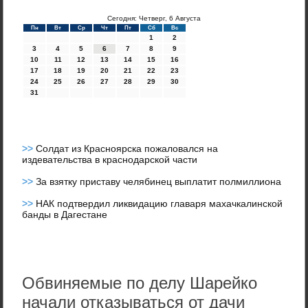
Сегодня: Четверг, 6 Августа
Пн
Вт
Ср
Чт
Пт
Сб
Вс
1
2
3
4
5
6
7
8
9
10
11
12
13
14
15
16
17
18
19
20
21
22
23
24
25
26
27
28
29
30
31
>>
Солдат из Красноярска пожаловался на
издевательства в краснодарской части
>>
За взятку приставу челябинец выплатит полмиллиона
>>
НАК подтвердил ликвидацию главаря махачкалинской
банды в Дагестане
Обвиняемые по делу Шарейко
начали отказываться от дачи