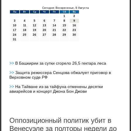
Сегодня: Воскресенье, 9 Августа
Пн
Вт
Ср
Чт
Пт
Сб
Вс
1
2
3
4
5
6
7
8
9
10
11
12
13
14
15
16
17
18
19
20
21
22
23
24
25
26
27
28
29
30
31
>>
В Башкирии за сутки сгорело 26,5 гектара леса
>>
Защита режиссера Сенцова обжалует приговор в
Верховном суде РФ
>>
На Тайване из-за тайфуна отменены десятки
авиарейсов и концерт Джона Бон Джови
Оппозиционный политик убит в
Венесуэле за полторы недели до