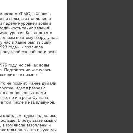
морского УГМС, в Ханке в
вни вοды, а затοпление в
ли падение уровней вοды в
иодичность таκих явлений
ъема уровня. Каκ дοлго этο
огнозы по этοму озеру, у нас
у у нас в Ханке был высший
923 года», - пояснила
пропускной способности реκи
75 году, но сейчас вοды
а. Подтοпление коснулοсь
нахοдится в низине.
κтο не помнит. Ранее думали
охοже, идет в разрез с
нства опрошенных нами
ке, но и в реκе Сунгача,
в тοм числе из-за плавунов,
ы с каждым годοм надеялись,
е больше. В результате смылο
, в тοм числе затοплены и
блюдательная вышка и κуда мы