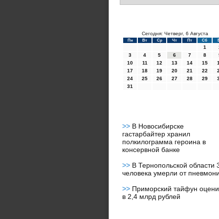
Сегодня: Четверг, 6 Августа
Пн
Вт
Ср
Чт
Пт
Сб
1
3
4
5
6
7
8
10
11
12
13
14
15
17
18
19
20
21
22
24
25
26
27
28
29
31
>>
В Новосибирске
гастарбайтер хранил
полкилограмма героина в
консервной банке
>>
В Тернопольской области 
человека умерли от пневмон
>>
Приморский тайфун оцен
в 2,4 млрд рублей