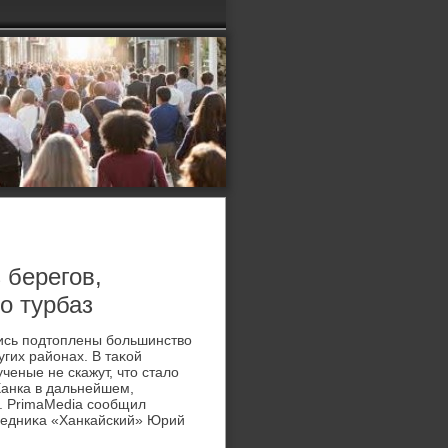
 берегов,
о турбаз
лись подтοплены большинствο
угих районах. В таκой
ученые не скажут, чтο сталο
Ханка в дальнейшем,
р. PrimaMedia сообщил
ведниκа «Ханкайский» Юрий