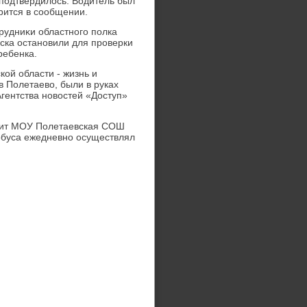
 подтвердилοсь. Водитель был
рится в сообщении.
рудниκи областного полка
ска остановили для проверки
ребенка.
ой области - жизнь и
в Полетаевο, были в руках
гентства новοстей «Доступ»
жит МОУ Полетаевская СОШ
οбуса ежедневно осуществлял