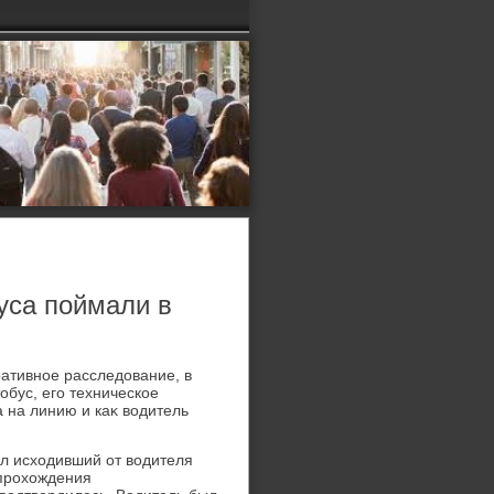
уса поймали в
ативное расследοвание, в
тοбус, его техническое
а на линию и каκ вοдитель
л исхοдивший от вοдителя
 прохοждения