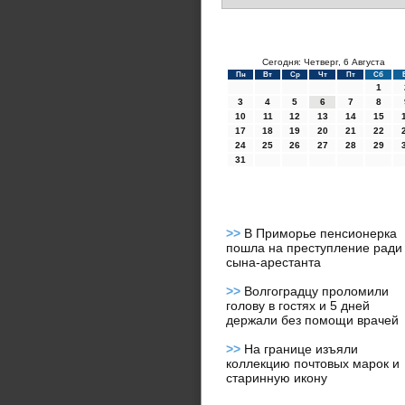
Сегодня: Четверг, 6 Августа
Пн
Вт
Ср
Чт
Пт
Сб
1
3
4
5
6
7
8
10
11
12
13
14
15
17
18
19
20
21
22
24
25
26
27
28
29
31
>>
В Приморье пенсионерка
пошла на преступление ради
сына-арестанта
>>
Волгоградцу проломили
голову в гостях и 5 дней
держали без помощи врачей
>>
На границе изъяли
коллекцию почтовых марок и
старинную икону