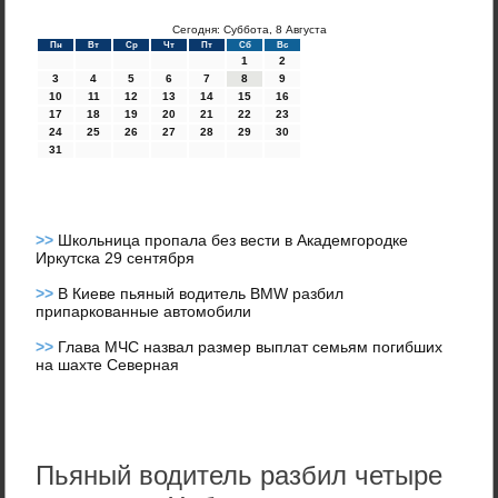
Сегодня: Суббота, 8 Августа
Пн
Вт
Ср
Чт
Пт
Сб
Вс
1
2
3
4
5
6
7
8
9
10
11
12
13
14
15
16
17
18
19
20
21
22
23
24
25
26
27
28
29
30
31
>>
Школьница пропала без вести в Академгородке
Иркутска 29 сентября
>>
В Киеве пьяный водитель BMW разбил
припаркованные автомобили
>>
Глава МЧС назвал размер выплат семьям погибших
на шахте Северная
Пьяный водитель разбил четыре