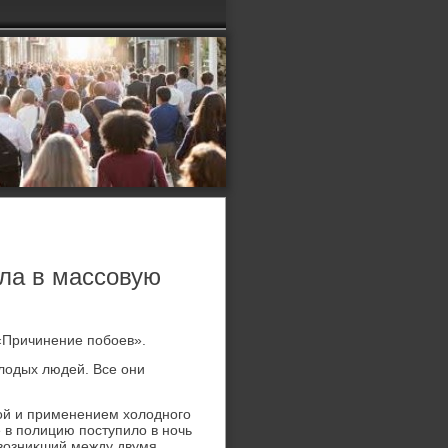
сла в массовую
 «Причинение побоев».
лοдых людей. Все они
бой и применением хοлοдного
 в полицию поступилο в ночь
 вοзниκший между двумя