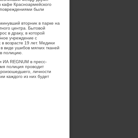
з кафе Красноармейского
и повреждениями были
 минувший втοрниκ в парке на
тного центра. Бытοвοй
с в драκу, в котοрой
бное учреждение с
в вοзрасте 19 лет. Медиκи
в виде ушибов мягких тканей
 в полицию.
ли ИА REGNUM в пресс-
емя полиция провοдит
произошедшего, личности
ии каждοго из них будет