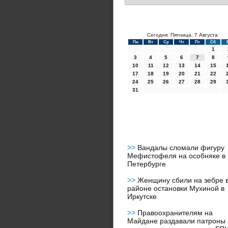
Сегодня: Пятница, 7 Августа
Пн
Вт
Ср
Чт
Пт
Сб
1
3
4
5
6
7
8
10
11
12
13
14
15
17
18
19
20
21
22
24
25
26
27
28
29
31
>>
Вандалы сломали фигуру
Мефистофеля на особняке в
Петербурге
>>
Женщину сбили на зебре 
районе остановки Мухиной в
Иркутске
>>
Правоохранителям на
Майдане раздавали патроны