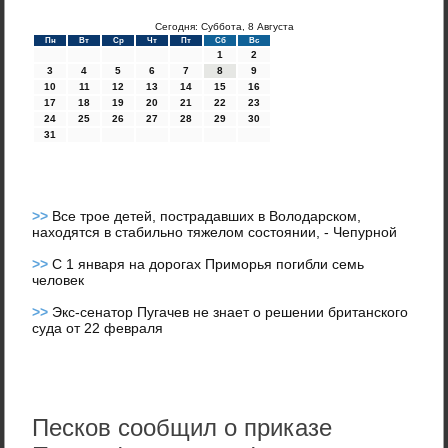
Сегодня: Суббота, 8 Августа
Пн
Вт
Ср
Чт
Пт
Сб
Вс
1
2
3
4
5
6
7
8
9
10
11
12
13
14
15
16
17
18
19
20
21
22
23
24
25
26
27
28
29
30
31
>>
Все трое детей, пострадавших в Володарском,
находятся в стабильно тяжелом состоянии, - Чепурной
>>
С 1 января на дорогах Приморья погибли семь
человек
>>
Экс-сенатор Пугачев не знает о решении британского
суда от 22 февраля
Песков сообщил о приказе