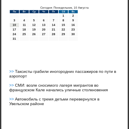
Сегодня: Понедельник, 10 Августа
Пн
Вт
Ср
Чт
Пт
Сб
Вс
1
2
3
4
5
6
7
8
9
10
11
12
13
14
15
16
17
18
19
20
21
22
23
24
25
26
27
28
29
30
31
>>
Таксисты грабили иногородних пассажиров по пути в
аэропорт
>>
СМИ: возле сносимого лагеря мигрантов во
французском Кале начались уличные столкновения
>>
Автомобиль с тремя детьми перевернулся в
Увельском районе