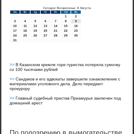
Сегодня: Воскресенье, 9 Августа
Пн
Вт
Ср
Чт
Пт
Сб
Вс
1
2
3
4
5
6
7
8
9
10
11
12
13
14
15
16
17
18
19
20
21
22
23
24
25
26
27
28
29
30
31
>>
В Казанском кремле горе-туристка потеряла сумочку
со 100 тысячами рублей
>>
Сандаков и его адвокаты завершили ознакомление с
материалами уголовного дела. Дело передают
прокурору
>>
Главный судебный пристав Приамурья заключен под
домашний арест
По подозрению в вымогательстве