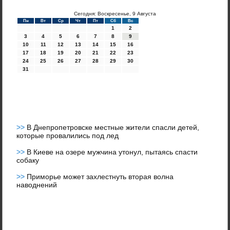
Сегодня: Воскресенье, 9 Августа
Пн
Вт
Ср
Чт
Пт
Сб
Вс
1
2
3
4
5
6
7
8
9
10
11
12
13
14
15
16
17
18
19
20
21
22
23
24
25
26
27
28
29
30
31
>>
В Днепропетровске местные жители спасли детей,
которые провалились под лед
>>
В Киеве на озере мужчина утонул, пытаясь спасти
собаку
>>
Приморье может захлестнуть вторая волна
наводнений