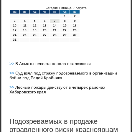
Сегодня: Пятница, 7 Августа
Пн
Вт
Ср
Чт
Пт
Сб
Вс
1
2
3
4
5
6
7
8
9
10
11
12
13
14
15
16
17
18
19
20
21
22
23
24
25
26
27
28
29
30
31
>>
В Алматы невеста попала в заложники
>>
Суд взял под стражу подозреваемого в организации
бойни под Радой Крайняка
>>
Лесные пожары действуют в четырех районах
Хабаровского края
Подозреваемых в продаже
отравленного виски красноярцам